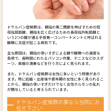
ドケルバン症候群は、親指の第二関節を伸ばすための短
母指屈筋腱、親指を広く広げるための長母指外転筋腱と
いう2つの腱が通る手背第一コンパートメントと呼ばれる
腱鞘に炎症が起こる病気です。
主な原因は、親指の使いすぎによる腱や腱鞘への過度な
負荷で、長時間にわたるパソコン作業、テニスなどのスポ
ーツ、楽器の演奏などを行う方によく見られます。
また、ドケルバン症候群は女性に多いという特徴があり
ます。特に妊娠・出産後や更年期の女性に多く見られるこ
とから、親指の使いすぎだけでなく女性ホルモンの乱れ
が関与していると考えられています。
ドケルバン症候群の事なら当院にお
任せ下さい